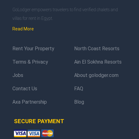
GoLodger empowers travelers to find verified chalets and
villas for rent in Egypt.
Read More
Rent Your Property
North Coast Resorts
Terms & Privacy
Ain El Sokhna Resorts
Jobs
About golodger.com
Contact Us
FAQ
Axa Partnership
Blog
SECURE PAYMENT