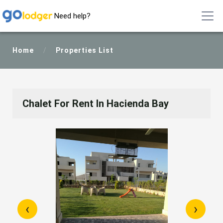
Need help?
Home
/
Properties List
Chalet For Rent In Hacienda Bay
‹
›